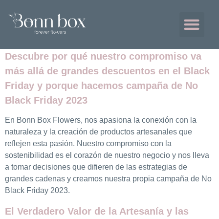
Sobre BonnBox
Descubre por qué nuestro compromiso va
más allá de grandes descuentos en el Black
Friday
y porque hacemos campaña de No
Black Friday 2023
En Bonn Box Flowers, nos apasiona la conexión con la
naturaleza y la creación de productos artesanales que
reflejen esta pasión. Nuestro compromiso con la
sostenibilidad es el corazón de nuestro negocio y nos lleva
a tomar decisiones que difieren de las estrategias de
grandes cadenas y creamos nuestra propia campaña de No
Black Friday 2023.
El Verdadero Valor de la Artesanía y las